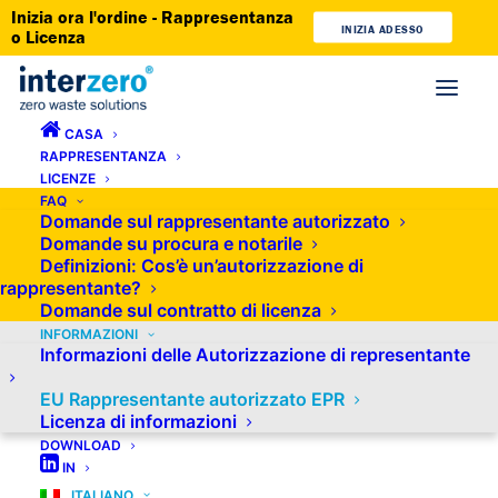
Inizia ora l'ordine - Rappresentanza
INIZIA ADESSO
o Licenza
CASA
RAPPRESENTANZA
Rappresentante autorizzato per
LICENZE
FAQ
EPR nell'UE
Domande sul rappresentante autorizzato
Domande su procura e notarile
Definizioni: Cos’è un’autorizzazione di
rappresentante?
Domande sul contratto di licenza
Vendete i vostri prodotti a clienti esteri provenienti da
INFORMAZIONI
Informazioni delle Autorizzazione di representante
Stati membri dell’UE? State pianificando di avviare
EU Rappresentante autorizzato EPR
questo tipo di vendite, ma non sapete quali formalità
Licenza di informazioni
dovete espletare? Se desiderate vendere prodotti
DOWNLOAD
IN
tramite un negozio online, una piattaforma di vendita
ITALIANO