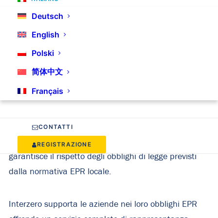
o altri mezzi di comunicazione a distanza, dovete
Deutsch
nominare un rappresentante autorizzato della vostra
azienda.
English
Polski
Nei paesi dell’UE, la legislazione sulla Responsabilità
简体中文
Estesa del Produttore (EPR) prevede la nomina di un
Français
rappresentante autorizzato (noto anche come
rappresentante autorizzato). Si tratta dell’entità che
rappresenta il produttore estero (ovvero la vostra
CONTATTI
azienda) presso le autorità e gli enti locali e
REGISTRAZIONE
garantisce il rispetto degli obblighi di legge previsti
dalla normativa EPR locale.
Interzero supporta le aziende nei loro obblighi EPR