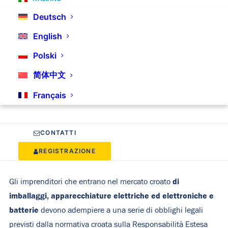
nostra offerta e firma il contratto online!
Deutsch
English
Polski
Siete obbligati a istituire un
rappresentante EPR autorizzato
简体中文
in Croazia?
Français
CONTATTI
REGISTRAZIONE
di
Gli imprenditori che entrano nel mercato croato
imballaggi, apparecchiature elettriche ed elettroniche e
batterie
devono adempiere a una serie di obblighi legali
previsti dalla normativa croata sulla Responsabilità Estesa