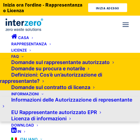
Inizia ora l'ordine - Rappresentanza
INIZIA ADESSO
o Licenza
CASA
RAPPRESENTANZA
Conformità EPR e rappresentante
LICENZE
FAQ
autorizzato in Croazia
Domande sul rappresentante autorizzato
Domande su procura e notarile
Definizioni: Cos’è un’autorizzazione di
rappresentante?
Domande sul contratto di licenza
INFORMAZIONI
Informazioni delle Autorizzazione di representante
Stai cercando un’azienda affidabile e consolidata che svolga
per te gli obblighi EPR in Croazia? Affidati ai servizi di
EU Rappresentante autorizzato EPR
Licenza di informazioni
Interzero! In qualità di rappresentante autorizzato della tua
DOWNLOAD
azienda in Croazia, ci occuperemo di tutti gli obblighi EPR,
IN
così potrai gestire la tua attività in tutta sicurezza. Scopri la
ITALIANO