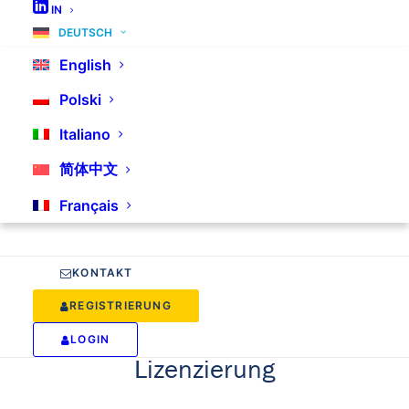
IN
DEUTSCH
English
Polski
Italiano
Downloads & Dokumente
简体中文
Français
Finden Sie hier alle Preislisten,
Musterverträge und
Informationsmaterialen
KONTAKT
rund um das Thema
REGISTRIERUNG
Bevollmächtigung und
LOGIN
Lizenzierung