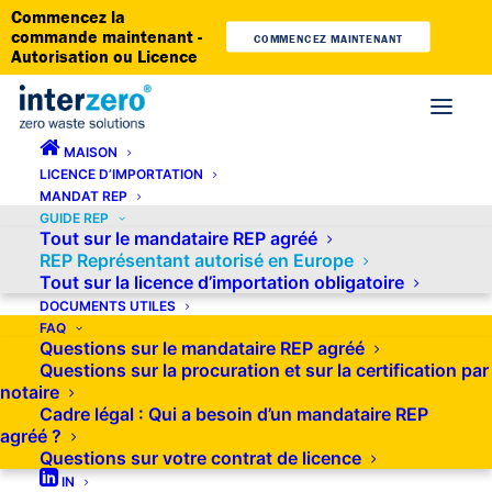
Commencez la
commande maintenant -
COMMENCEZ MAINTENANT
Autorisation ou Licence
MAISON
LICENCE D’IMPORTATION
Représentant autorisé pour la
MANDAT REP
GUIDE REP
REP dans l'UE
Tout sur le mandataire REP agréé
REP Représentant autorisé en Europe
Tout sur la licence d’importation obligatoire
DOCUMENTS UTILES
FAQ
Questions sur le mandataire REP agréé
Vous vendez vos produits à des clients étrangers
Questions sur la procuration et sur la certification par
issus des États membres de l’UE ? Vous envisagez de
notaire
Cadre légal : Qui a besoin d’un mandataire REP
vous lancer dans ce type de vente, mais vous ignorez
agréé ?
les formalités à accomplir ? Si vous souhaitez vendre
Questions sur votre contrat de licence
IN
vos produits via une boutique en ligne, une