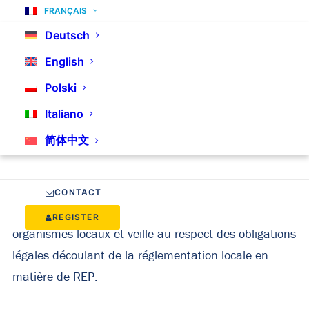
FRANÇAIS
plateforme de vente ou tout autre moyen de
Deutsch
communication à distance, vous devez désigner un
représentant autorisé de votre entreprise.
English
Polski
Dans les pays de l’UE, la désignation d’un
Italiano
mandataire (également appelé représentant
简体中文
autorisé) est requise en vertu de la législation sur la
responsabilité élargie du producteur (REP). Il s’agit
de l’entité qui représente le fabricant étranger (c’est-
CONTACT
à-dire votre entreprise) auprès des autorités et
REGISTER
organismes locaux et veille au respect des obligations
légales découlant de la réglementation locale en
matière de REP.