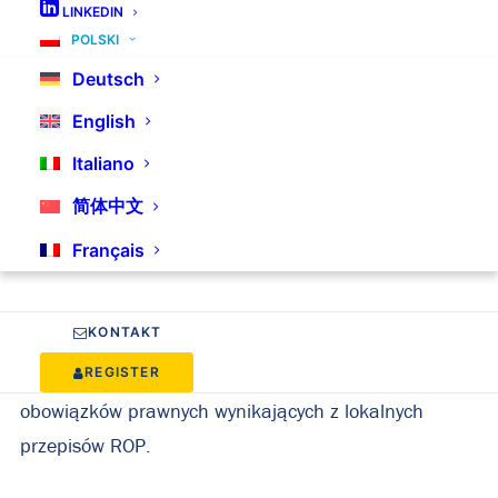
LINKEDIN
sprzedażowej lub innego środka komunikacji na
POLSKI
odległość, musisz wyznaczyć pełnomocnika swojej
Deutsch
firmy.
English
Italiano
W krajach UE, zgodnie z przepisami o rozszerzonej
简体中文
odpowiedzialności producenta (ROP), wymagane jest
wyznaczenie autoryzowanego przedstawiciela
Français
(zwanego również autoryzowanym przedstawicielem).
Jest to podmiot, który reprezentuje zagranicznego
KONTAKT
producenta (tj. Państwa firmę) przed lokalnymi
REGISTER
władzami i organami oraz zapewnia wypełnienie
obowiązków prawnych wynikających z lokalnych
przepisów ROP.