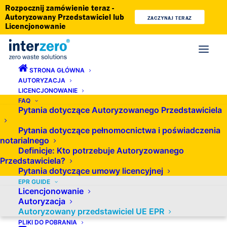
Rozpocznij zamówienie teraz -
Autoryzowany Przedstawiciel lub
ZACZYNAJ TERAZ
Licencjonowanie
STRONA GŁÓWNA
AUTORYZACJA
Autoryzowany przedstawiciel EPR
LICENCJONOWANIE
FAQ
w UE
Pytania dotyczące Autoryzowanego Przedstawiciela
Pytania dotyczące pełnomocnictwa i poświadczenia
notarialnego
Definicje: Kto potrzebuje Autoryzowanego
Przedstawiciela?
Sprzedajesz swoje produkty zagranicznym klientom z
Pytania dotyczące umowy licencyjnej
państw członkowskich UE? Planujesz rozpocząć taką
EPR GUIDE
Licencjonowanie
sprzedaż, ale nie wiesz, jakie formalności musisz
Autoryzacja
spełnić? Jeśli chcesz sprzedawać produkty za
Autoryzowany przedstawiciel UE EPR
PLIKI DO POBRANIA
pośrednictwem sklepu internetowego, platformy