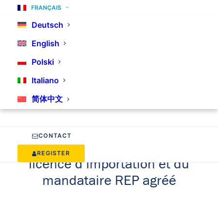
FRANÇAIS
Deutsch
English
Polski
Documents & téléchargements
Italiano
简体中文
Tous nos tarifs, exemples de
contrats, informations et
CONTACT
documents utiles au sujet de la
REGISTER
licence d’importation et du
mandataire REP agréé