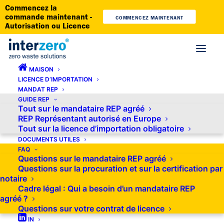
Commencez la
commande maintenant -
COMMENCEZ MAINTENANT
Autorisation ou Licence
MAISON
LICENCE D’IMPORTATION
Conformité et législation REP en
MANDAT REP
GUIDE REP
Autriche : à partir de 2023, licence
Tout sur le mandataire REP agréé
REP Représentant autorisé en Europe
obligatoire pour les emballages et
Tout sur la licence d’importation obligatoire
établissement d'un mandataire
DOCUMENTS UTILES
FAQ
Questions sur le mandataire REP agréé
Questions sur la procuration et sur la certification par
notaire
Cadre légal : Qui a besoin d’un mandataire REP
Les entrepreneurs internationaux qui vendent des produits
agréé ?
et des emballages en Autriche doivent être vigilants : depuis
Questions sur votre contrat de licence
le 1er janvier 2023, le pays a mis en place une
IN