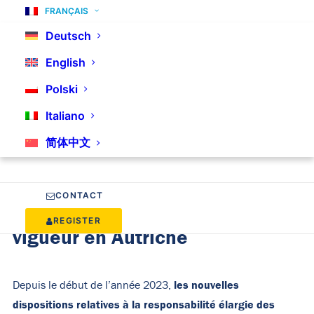
réglementation REP, équivalente à la procédure de recyclage
FRANÇAIS
polonaise. Elle s’articule autour de deux points principaux :
Deutsch
l’autorisation des emballages et l’établissement d’un
English
représentant autorisé en Autriche. Comment mettre en
Polski
œuvre les obligations de la REP ? Voici nos suggestions.
Italiano
简体中文
À partir de 2023, de nouvelles
réglementations de conformité
CONTACT
EPR (VVO) sont entrées en
REGISTER
vigueur en Autriche
les nouvelles
Depuis le début de l’année 2023,
dispositions relatives à la responsabilité élargie des