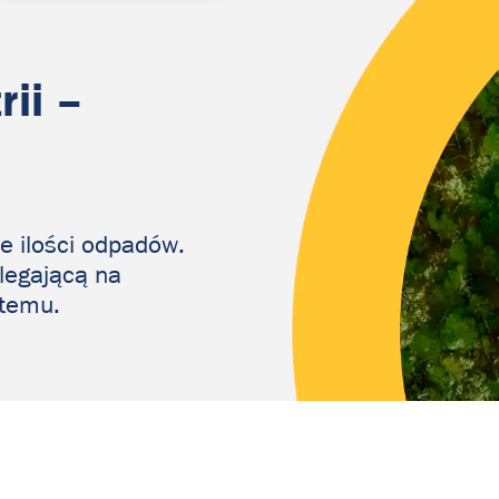
rii
–
ie ilości odpadów.
legającą na
temu.