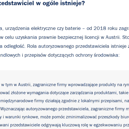
zedstawiciel
w
ogóle
istnieje?
a, urządzenia elektryczne czy baterie – od 2018 roku zagr
celu uzyskania prawnie bezpiecznej licencji w Austrii. Sto
 odległość. Rola autoryzowanego przedstawiciela istnieje
dlowych i przepisów dotyczących ochrony środowiska:
 w tym w Austrii, zagraniczne firmy wprowadzające produkty na ry
ować złożone wymagania dotyczące zarządzania produktami, takie j
międzynarodowe firmy działają zgodnie z lokalnymi przepisami, naw
Wyznaczając autoryzowanego przedstawiciela, zagraniczne firmy mo
pisy i warunki rynkowe, może pomóc zminimalizować przeszkody biu
wani przedstawiciele odgrywają kluczową rolę w egzekwowaniu prz