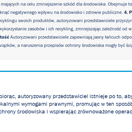
w mających na celu zmniejszenie szkód dla środowiska. Obejmuje t
4. 
niknąć negatywnego wpływu na środowisko i zdrowie publiczne.
ecyklingu swoich produktów, autoryzowani przedstawiciele przyczy
korzystanie zasobów i ich recykling, zmniejszając zależność od 
stość
Autoryzowani przedstawiciele zapewniają jasny łańcuch odpowie
wiązków, a naruszenia przepisów ochrony środowiska mogły być ści
biorąc, autoryzowany przedstawiciel istnieje po to, a
okalnymi wymogami prawnymi, promując w ten sposób
chrony środowiska i wspierając zrównoważone operac