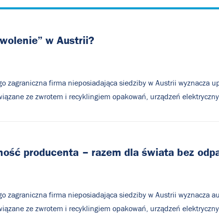
wolenie”
w
Austrii?
o zagraniczna firma nieposiadająca siedziby w Austrii wyznacza u
wiązane ze zwrotem i recyklingiem opakowań, urządzeń elektrycznych
ność
producenta
–
razem
dla
świata
bez
odp
o zagraniczna firma nieposiadająca siedziby w Austrii wyznacza au
wiązane ze zwrotem i recyklingiem opakowań, urządzeń elektrycznych