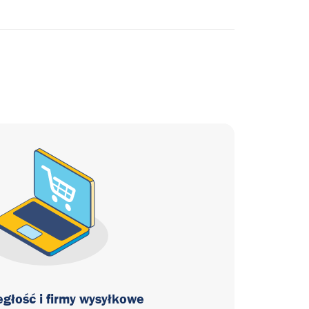
głość i firmy wysyłkowe