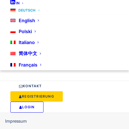
IN
DEUTSCH
English
Info
Polski
Italiano
FAQ
简体中文
Preisinformationen
Français
Kontakt
KONTAKT
Newsletter
REGISTRIERUNG
Service
LOGIN
Impressum