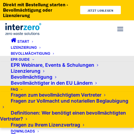
Direkt mit Bestellung starten -
Bevollmächtigung oder
JETZT LOSLEGEN
Lizenzierung
START
LIZENZIERUNG
I am text block. Click edit button to change this text. Lorem
BEVOLLMÄCHTIGUNG
EPR GUIDE
ipsum dolor sit amet, consectetur adipiscing elit. Ut elit
EPR Webinare, Events & Schulungen
tellus, luctus nec ullamcorper mattis, pulvinar dapibus leo.
Lizenzierung
Bevollmächtigung
Bevollmächtigter in den EU Ländern
I am text block. Click edit button to change this text. Lorem
FAQ
Fragen zum bevollmächtigtem Vertreter
ipsum dolor sit amet, consectetur adipiscing elit. Ut elit
Fragen zur Vollmacht und notariellen Beglaubigung
tellus, luctus nec ullamcorper mattis, pulvinar dapibus leo.
Definitionen: Wer benötigt einen bevollmächtigten
Vertreter?
Fragen zu Ihrem Lizenzvertrag
DOWNLOADS