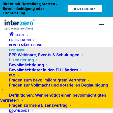
Direkt mit Bestellung starten -
Bevollmächtigung oder
JETZT LOSLEGEN
Lizenzierung
START
LIZENZIERUNG
BEVOLLMÄCHTIGUNG
EPR GUIDE
EPR Webinare, Events & Schulungen
Lizenzierung
Lizenzierung mit Interzero -
Bevollmächtigung
Einhaltung Ihrer Compliance in
Bevollmächtigter in den EU Ländern
FAQ
Österreich
Fragen zum bevollmächtigtem Vertreter
Fragen zur Vollmacht und notariellen Beglaubigung
Definitionen: Wer benötigt einen bevollmächtigten
Die Lizenzierung bezieht sich auf den Prozess,
Vertreter?
bei dem Unternehmen für das Inverkehrbringen
Fragen zu Ihrem Lizenzvertrag
von Produkten, insbesondere Verpackungen,
DOWNLOADS