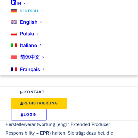
Elektrogeräte und Batterien, eine Gebühr
IN
zahlen. Diese Gebühr trägt dazu bei, dass die
DEUTSCH
Produkte am Ende ihrer Lebensdauer
English
ordnungsgemäß entsorgt oder recycelt werden.
Polski
Italiano
简体中文
Français
Extended Producer Responsibility –
Für eine Welt ohne Abfall
KONTAKT
REGISTRIERUNG
Die Lizenzierung hilft sicherzustellen, dass Unternehmen
LOGIN
sich an die Prinzipien der erweiterten
Herstellerverantwortung (engl.: Extended Producer
EPR
Responsibility –
) halten. Sie trägt dazu bei, die