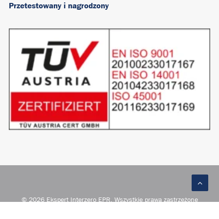
Przetestowany i nagrodzony
© 2026 Ekspert Interzero EPR. Wszystkie prawa zastrzeżone