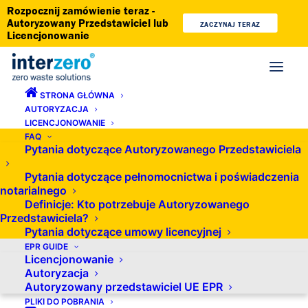
Rozpocznij zamówienie teraz -
Autoryzowany Przedstawiciel lub
ZACZYNAJ TERAZ
Licencjonowanie
STRONA GŁÓWNA
AUTORYZACJA
LICENCJONOWANIE
FAQ
Pytania dotyczące Autoryzowanego Przedstawiciela
Pytania dotyczące pełnomocnictwa i poświadczenia
Pakiety doradcze – rozwiązania
notarialnego
Definicje: Kto potrzebuje Autoryzowanego
szyte na miarę, zapewniające
Przedstawiciela?
zgodność z prawem
Pytania dotyczące umowy licencyjnej
EPR GUIDE
Licencjonowanie
Autoryzacja
Autoryzowany przedstawiciel UE EPR
PLIKI DO POBRANIA