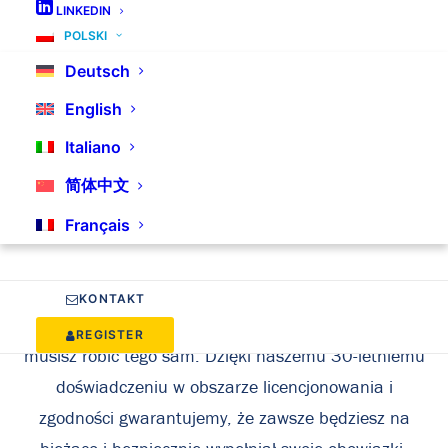
LINKEDIN
POLSKI
Deutsch
Pakiety doradcze Interzero
English
Italiano
Każdy, kto wprowadza do obrotu w Austrii
简体中文
opakowania, urządzenia elektryczne lub baterie,
Français
staje przed złożoną siecią wytycznych i przepisów
prawnych. Od przepisów ogólnounijnych po przepisy
lokalne – często trudno jest śledzić wszystko i
KONTAKT
zapewnić, że wszystko jest zgodne z prawem. Ale nie
REGISTER
musisz robić tego sam. Dzięki naszemu 30-letniemu
doświadczeniu w obszarze licencjonowania i
zgodności gwarantujemy, że zawsze będziesz na