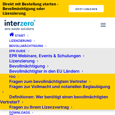
Direkt mit Bestellung starten -
Bevollmächtigung oder
JETZT LOSLEGEN
Lizenzierung
START
LIZENZIERUNG
BEVOLLMÄCHTIGUNG
EPR GUIDE
EPR Webinare, Events & Schulungen
Lizenzierung
Bevollmächtigung
Consulting Pakete –
Bevollmächtigter in den EU Ländern
Maßgeschneiderte Lösungen
FAQ
Fragen zum bevollmächtigtem Vertreter
für Ihre gesetzliche Konformität
Fragen zur Vollmacht und notariellen Beglaubigung
Definitionen: Wer benötigt einen bevollmächtigten
Vertreter?
Fragen zu Ihrem Lizenzvertrag
DOWNLOADS