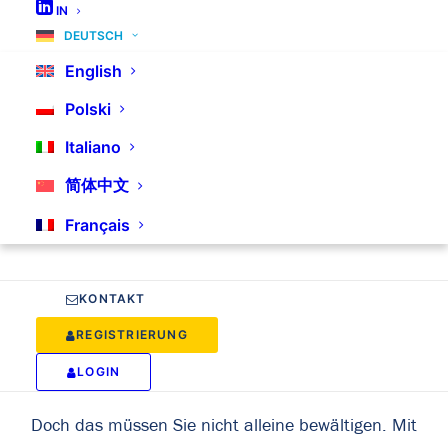
IN
DEUTSCH
English
Interzero Consulting Pakete
Polski
Italiano
Wer in Österreich Verpackungen, Elektrogeräte oder
简体中文
Batterien in Verkehr setzt, steht vor einem
Français
komplexen Geflecht aus Richtlinien
und
esetzlichen Bestimmungen
g
. Von EU-weiten
Vorgaben bis hin zu lokalen Verordnungen – es ist oft
KONTAKT
schwierig, den Überblick zu behalten und
REGISTRIERUNG
sicherzustellen, dass alles gesetzeskonform abläuft.
LOGIN
Doch das müssen Sie nicht alleine bewältigen. Mit