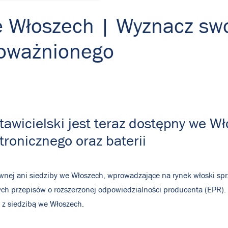
 Włoszech | Wyznacz sw
poważnionego
awicielski jest teraz dostępny we W
tronicznego oraz baterii
nej ani siedziby we Włoszech, wprowadzające na rynek włoski sprzęt
ch przepisów o rozszerzonej odpowiedzialności producenta (EPR). 
z siedzibą we Włoszech.