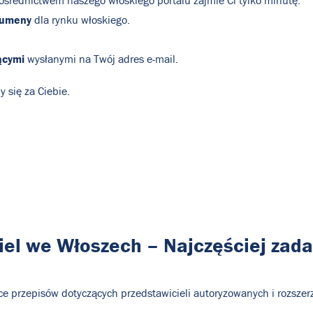
ośrednictwem naszego włoskiego portalu zajmie Ci tylko minutę.
lumeny
dla rynku włoskiego.
ącymi
wysłanymi na Twój adres e-mail.
 się za Ciebie.
iel we Włoszech – Najczęściej zad
ce przepisów dotyczących przedstawicieli autoryzowanych i rozsze